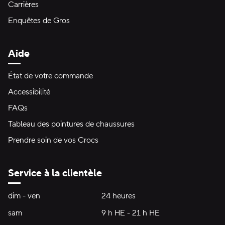
Carrières
Enquêtes de Gros
Aide
État de votre commande
Accessibilité
FAQs
Tableau des pointures de chaussures
Prendre soin de vos Crocs
Service à la clientèle
Heures d'ouverture:
dim - ven
dimanche à vendredi
24 heures
24 heures
sam
samedi
9 h HE - 21 h HE
9 h HE - 21 h HE