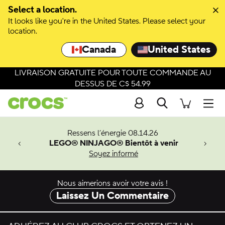
Select a location.
It looks like you're in the United States. Please select your
location.
Canada
United States
LIVRAISON GRATUITE POUR TOUTE COMMANDE AU
DESSUS DE C$ 54.99
Recherche
Men
veaux
Ressens l’énergie 08.14.26
LEGO® NINJAGO® Bientôt à venir
er-Man.
Soyez informé
an
Nous aimerions avoir votre avis !
Laissez Un Commentaire