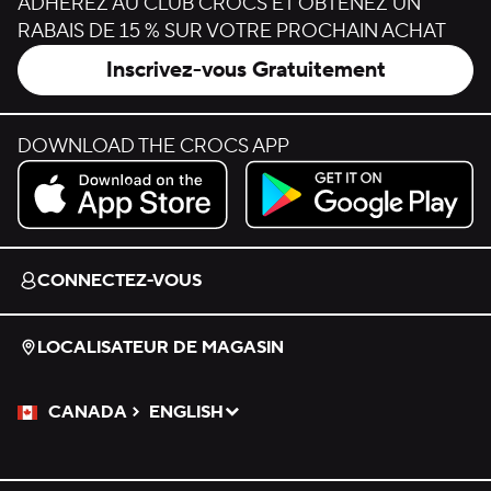
ADHÉREZ AU CLUB CROCS ET OBTENEZ UN
RABAIS DE 15 % SUR VOTRE PROCHAIN ACHAT
Inscrivez-vous Gratuitement
DOWNLOAD THE CROCS APP
Download on the App Store.
Get it on Google Play.
CONNECTEZ-VOUS
LOCALISATEUR DE MAGASIN
CANADA
ENGLISH
Veuillez sélectionner une langue
Sélectionné