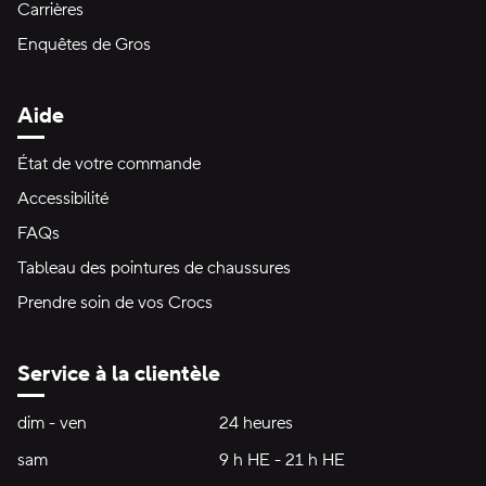
Carrières
Enquêtes de Gros
Aide
État de votre commande
Accessibilité
FAQs
Tableau des pointures de chaussures
Prendre soin de vos Crocs
Service à la clientèle
Heures d'ouverture:
dim - ven
dimanche à vendredi
24 heures
24 heures
sam
samedi
9 h HE - 21 h HE
9 h HE - 21 h HE