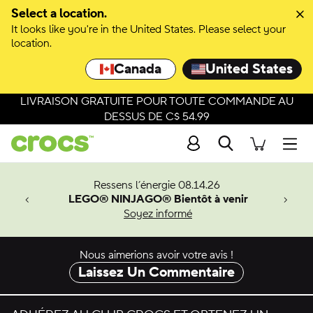
Select a location.
It looks like you're in the United States. Please select your
location.
Canada
United States
LIVRAISON GRATUITE POUR TOUTE COMMANDE AU
DESSUS DE C$ 54.99
Recherche
Men
veaux
Ressens l’énergie 08.14.26
LEGO® NINJAGO® Bientôt à venir
er-Man.
Soyez informé
an
Nous aimerions avoir votre avis !
Laissez Un Commentaire