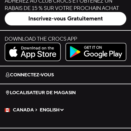
ADHÉREZ AU CLUB CROCS ET OBTENEZ UN
RABAIS DE 15 % SUR VOTRE PROCHAIN ACHAT
Inscrivez-vous Gratuitement
DOWNLOAD THE CROCS APP
Download on the App Store.
Get it on Google Play.
CONNECTEZ-VOUS
LOCALISATEUR DE MAGASIN
CANADA
ENGLISH
Veuillez sélectionner une langue
Sélectionné