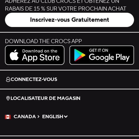
ADHÉREZ AU CLUB CROCS ET OBTENEZ UN
RABAIS DE 15 % SUR VOTRE PROCHAIN ACHAT
Inscrivez-vous Gratuitement
DOWNLOAD THE CROCS APP
Download on the App Store.
Get it on Google Play.
CONNECTEZ-VOUS
LOCALISATEUR DE MAGASIN
CANADA
ENGLISH
Veuillez sélectionner une langue
Sélectionné