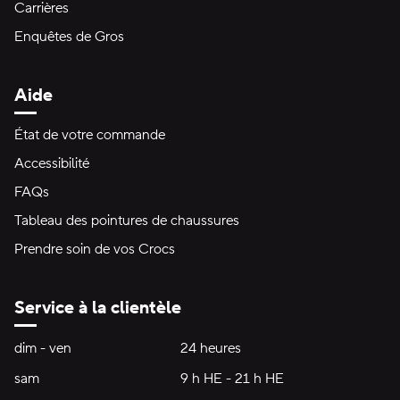
Carrières
Enquêtes de Gros
Aide
État de votre commande
Accessibilité
FAQs
Tableau des pointures de chaussures
Prendre soin de vos Crocs
Service à la clientèle
Heures d'ouverture:
dim - ven
dimanche à vendredi
24 heures
24 heures
sam
samedi
9 h HE - 21 h HE
9 h HE - 21 h HE