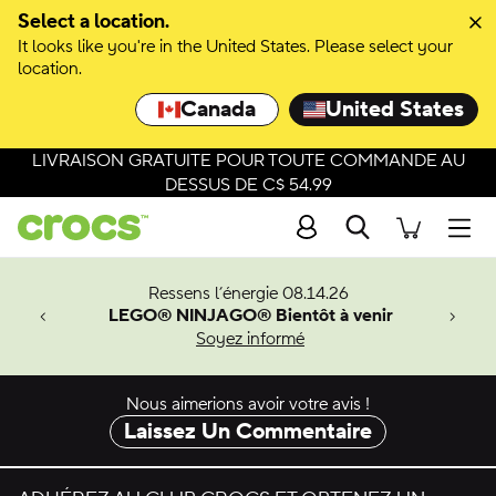
Select a location.
It looks like you're in the United States. Please select your
location.
Canada
United States
LIVRAISON GRATUITE POUR TOUTE COMMANDE AU
DESSUS DE C$ 54.99
Recherche
Men
veaux
Ressens l’énergie 08.14.26
LEGO® NINJAGO® Bientôt à venir
er-Man.
Soyez informé
an
Nous aimerions avoir votre avis !
Laissez Un Commentaire