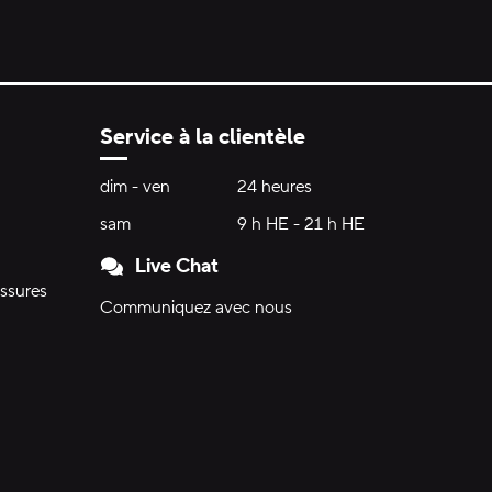
Service à la clientèle
Heures d'ouverture:
dim - ven
dimanche à vendredi
24 heures
24 heures
sam
samedi
9 h HE - 21 h HE
9 h HE - 21 h HE
Live Chat
ssures
Communiquez avec nous