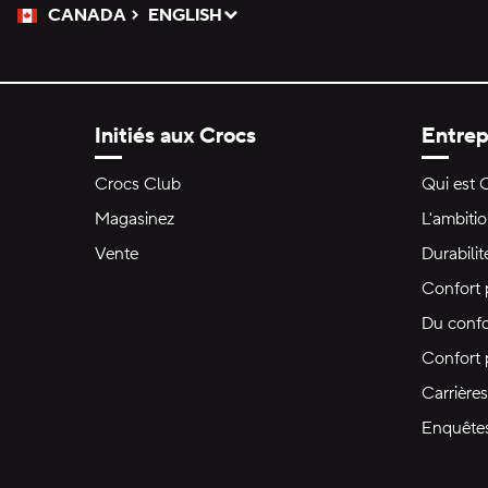
CANADA
ENGLISH
Veuillez sélectionner une langue
Sélectionné
Initiés aux Crocs
Entrep
Crocs Club
Qui est 
Magasinez
L'ambiti
Vente
Durabilit
Confort 
Du confo
Confort
Carrières
Enquête