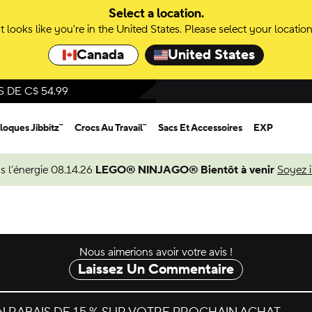
Select a location.
It looks like you're in the United States. Please select your location
Canada
United States
DE C$ 54.99
loques Jibbitz™
Crocs Au Travail™
Sacs Et Accessoires
EXP
s l’énergie 08.14.26
LEGO® NINJAGO® Bientôt à venir
Soyez 
Nous aimerions avoir votre avis !
Laissez Un Commentaire