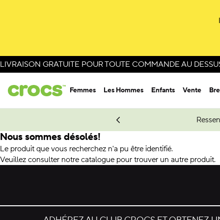
LIVRAISON GRATUITE POUR TOUTE COMMANDE AU DESSUS 
Femmes
Les Hommes
Enfants
Vente
Bre
e Spider-Man.
Magasinez Spider-Man
Ressen
Nous sommes désolés!
Le produit que vous recherchez n'a pu être identifié.
Veuillez consulter notre catalogue pour trouver un autre produit.