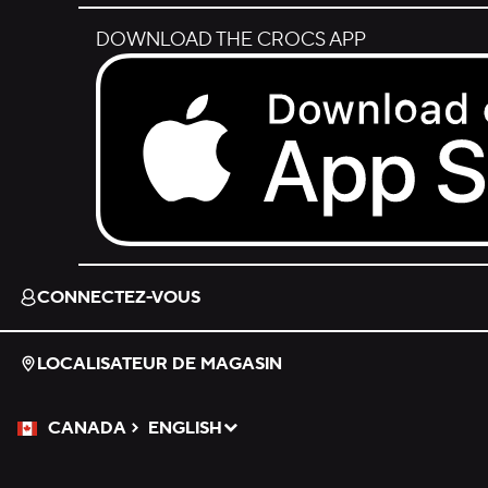
DOWNLOAD THE CROCS APP
Download on the App Store.
CONNECTEZ-VOUS
LOCALISATEUR DE MAGASIN
CANADA
ENGLISH
Veuillez sélectionner une langue
Sélectionné