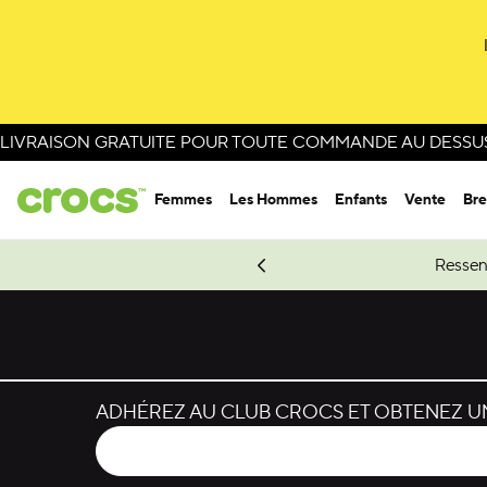
Passer à la sélection de couleurs
Passer aux détails du produit
LIVRAISON GRATUITE POUR TOUTE COMMANDE AU DESSUS 
Femmes
Les Hommes
Enfants
Vente
Bre
e Spider-Man.
Magasinez Spider-Man
Ressen
ADHÉREZ AU CLUB CROCS ET OBTENEZ UN