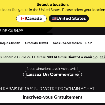
Select a location.
It looks like you're in the United States. Please select your location
Canada
United States
DE C$ 54.99
loques Jibbitz™
Crocs Au Travail™
Sacs Et Accessoires
EXP
s l’énergie 08.14.26
LEGO® NINJAGO® Bientôt à venir
Soyez 
Nous aimerions avoir votre avis !
Laissez Un Commentaire
 RABAIS DE 15 % SUR VOTRE PROCHAIN ACHAT
Inscrivez-vous Gratuitement