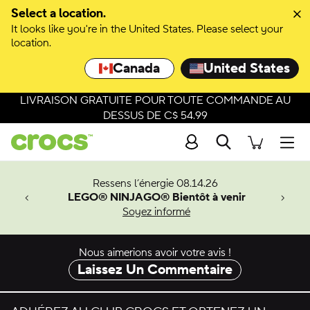
Passer à la sélection de couleurs
Select a location.
It looks like you're in the United States. Please select your
Passer aux détails du produit
location.
Canada
United States
LIVRAISON GRATUITE POUR TOUTE COMMANDE AU
DESSUS DE C$ 54.99
Recherche
Men
veaux
Ressens l’énergie 08.14.26
LEGO® NINJAGO® Bientôt à venir
er-Man.
Soyez informé
an
Nous aimerions avoir votre avis !
Laissez Un Commentaire