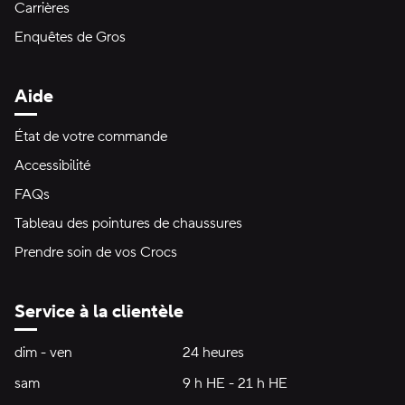
Carrières
Enquêtes de Gros
Aide
État de votre commande
Accessibilité
FAQs
Tableau des pointures de chaussures
Prendre soin de vos Crocs
Service à la clientèle
Heures d'ouverture:
dim - ven
dimanche à vendredi
24 heures
24 heures
sam
samedi
9 h HE - 21 h HE
9 h HE - 21 h HE