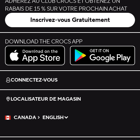
ADHÉREZ AU CLUB CROCS ET OBTENEZ UN
RABAIS DE 15 % SUR VOTRE PROCHAIN ACHAT
Inscrivez-vous Gratuitement
DOWNLOAD THE CROCS APP
Download on the App Store.
Get it on Google Play.
CONNECTEZ-VOUS
LOCALISATEUR DE MAGASIN
CANADA
ENGLISH
Veuillez sélectionner une langue
Sélectionné