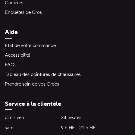
Carrières
Enquêtes de Gros
Aide
État de votre commande
Accessibilité
FAQs
Tableau des pointures de chaussures
Prendre soin de vos Crocs
Service à la clientèle
Heures d'ouverture:
dim - ven
dimanche à vendredi
24 heures
24 heures
sam
samedi
9 h HE - 21 h HE
9 h HE - 21 h HE