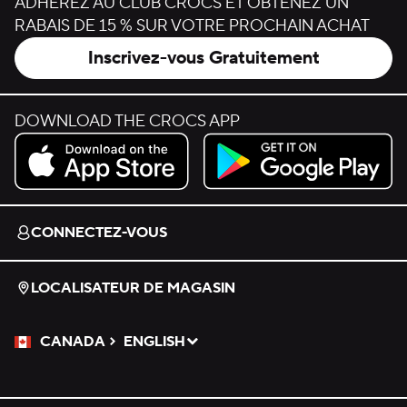
ADHÉREZ AU CLUB CROCS ET OBTENEZ UN
RABAIS DE 15 % SUR VOTRE PROCHAIN ACHAT
Inscrivez-vous Gratuitement
DOWNLOAD THE CROCS APP
Download on the App Store.
Get it on Google Play.
CONNECTEZ-VOUS
LOCALISATEUR DE MAGASIN
CANADA
ENGLISH
Veuillez sélectionner une langue
Sélectionné