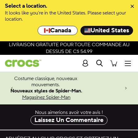
Passer à la sélection de couleurs
Select a location.
It looks like you're in the United States. Please select your
Passer aux détails du produit
location.
Canada
United States
LIVRAISON GRATUITE POUR TOUTE COMMANDE AU
DESSUS DE C$ 54.99
Recherche
Men
Costume classique, nouveaux
4.26
mouvements.
 à venir
Nouveaux styles de Spider-Man.
Magasinez Spider-Man
Nous aimerions avoir votre avis !
Laissez Un Commentaire