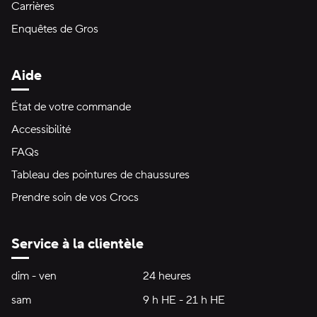
Carrières
Enquêtes de Gros
Aide
État de votre commande
Accessibilité
FAQs
Tableau des pointures de chaussures
Prendre soin de vos Crocs
Service à la clientèle
Heures d'ouverture:
dim - ven
dimanche à vendredi
24 heures
24 heures
sam
samedi
9 h HE - 21 h HE
9 h HE - 21 h HE