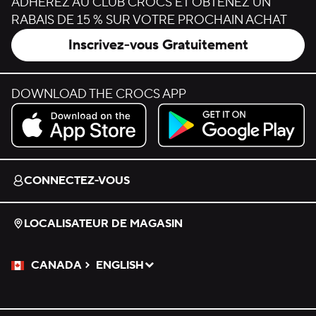
ADHÉREZ AU CLUB CROCS ET OBTENEZ UN
RABAIS DE 15 % SUR VOTRE PROCHAIN ACHAT
Inscrivez-vous Gratuitement
DOWNLOAD THE CROCS APP
Download on the App Store.
Get it on Google Play.
CONNECTEZ-VOUS
LOCALISATEUR DE MAGASIN
CANADA
ENGLISH
Veuillez sélectionner une langue
Sélectionné