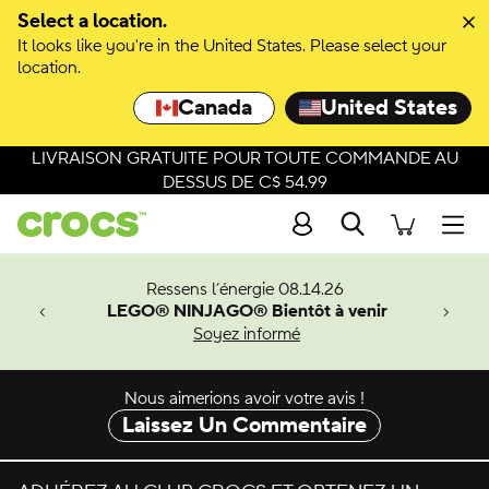
Passer à la sélection de couleurs
Select a location.
It looks like you're in the United States. Please select your
Passer aux détails du produit
location.
Canada
United States
LIVRAISON GRATUITE POUR TOUTE COMMANDE AU
DESSUS DE C$ 54.99
Recherche
Men
veaux
Ressens l’énergie 08.14.26
LEGO® NINJAGO® Bientôt à venir
er-Man.
Soyez informé
an
Nous aimerions avoir votre avis !
Laissez Un Commentaire