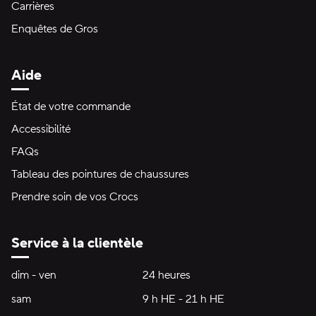
Carrières
Enquêtes de Gros
Aide
État de votre commande
Accessibilité
FAQs
Tableau des pointures de chaussures
Prendre soin de vos Crocs
Service à la clientèle
Heures d'ouverture:
dim - ven
dimanche à vendredi
24 heures
24 heures
sam
samedi
9 h HE - 21 h HE
9 h HE - 21 h HE