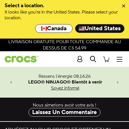
Passer à la sélection de couleurs
Select a location.
It looks like you're in the United States. Please select your
Passer aux détails du produit
location.
Canada
United States
LIVRAISON GRATUITE POUR TOUTE COMMANDE AU
DESSUS DE C$ 54.99
Recherche
Men
veaux
Ressens l’énergie 08.14.26
LEGO® NINJAGO® Bientôt à venir
er-Man.
Soyez informé
an
Nous aimerions avoir votre avis !
Laissez Un Commentaire