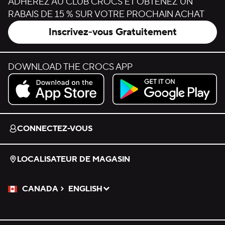
ADHÉREZ AU CLUB CROCS ET OBTENEZ UN
RABAIS DE 15 % SUR VOTRE PROCHAIN ACHAT
Inscrivez-vous Gratuitement
DOWNLOAD THE CROCS APP
Download on the App Store.
Get it on Google Play.
CONNECTEZ-VOUS
LOCALISATEUR DE MAGASIN
CANADA
ENGLISH
Veuillez sélectionner une langue
Sélectionné